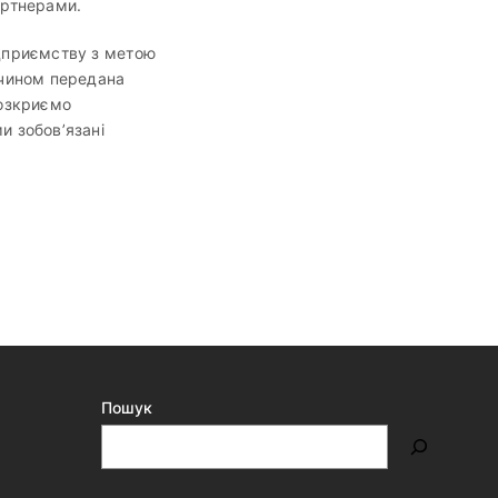
артнерами.
ідприємству з метою
 чином передана
розкриємо
и зобов’язані
Пошук