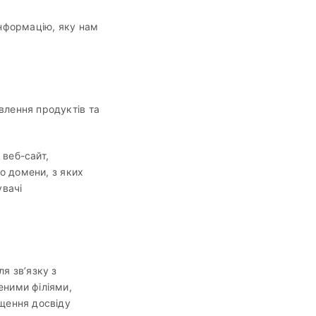
інформацію, яку нам
влення продуктів та
веб-сайт,
о домени, з яких
увачі
я зв’язку з
еними філіями,
щення досвіду