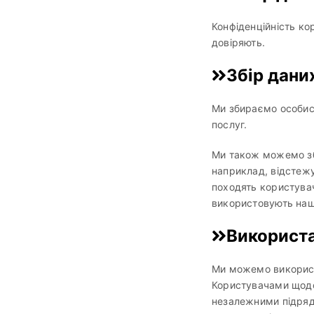
Конфіденційність ко
довіряють.
Збір дани
Ми збираємо особис
послуг.
Ми також можемо зб
наприклад, відстежу
походять користувач
використовують наш
Використ
Ми можемо використо
Користувачами щодо
незалежними підряд