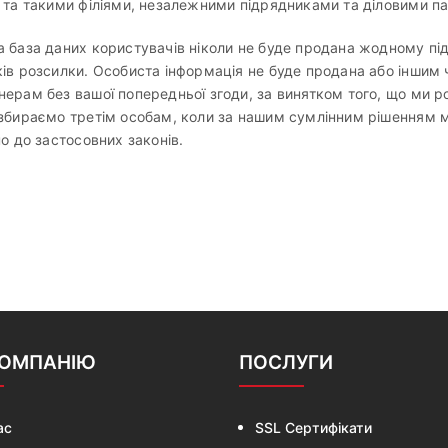
 та такими філіями, незалежними підрядниками та діловими п
а база даних користувачів ніколи не буде продана жодному п
ів розсилки. Особиста інформація не буде продана або іншим
ерам без вашої попередньої згоди, за винятком того, що ми 
збираємо третім особам, коли за нашим сумлінним рішенням м
но до застосовних законів.
КОМПАНІЮ
ПОСЛУГИ
ас
SSL Сертифікати