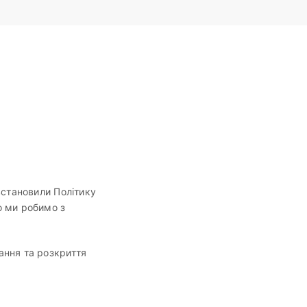
 встановили Політику
о ми робимо з
ання та розкриття