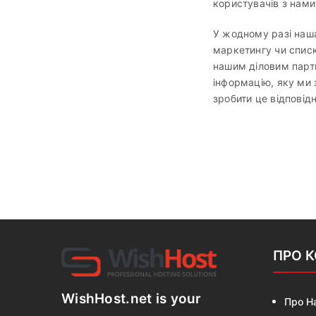
користувачів з нами
У жодному разі наш
маркетингу чи списк
нашим діловим партн
інформацію, яку ми 
зробити це відповід
ПРО 
WishHost.net is your
Про Н