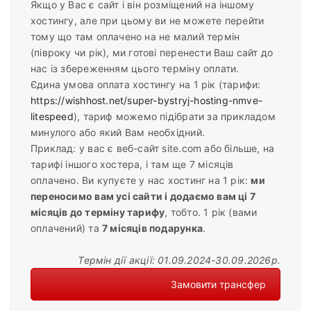
Якщо у Вас є сайт і він розміщений на іншому
хостингу, але при цьому ви не можете перейти
тому що там оплачено на не малий термін
(півроку чи рік), ми готові перенести Ваш сайт до
нас із збереженням цього терміну оплати.
Єдина умова оплата хостингу на 1 рік (тарифи:
https://wishhost.net/super-bystryj-hosting-nmve-
litespeed
), тариф можемо підібрати за прикладом
минулого або який Вам необхідний.
Приклад: у вас є веб-сайт site.com або більше, на
тарифі іншого хостера, і там ще 7 місяців
оплачено. Ви купуєте у нас хостинг на 1 рік:
ми
переносимо вам усі сайти і додаємо вам ці 7
місяців до терміну тарифу
, тобто. 1 рік (вами
оплачений) та
7 місяців подарунка
.
Термін дії акції: 01.09.2024-30.09.2026р.
Замовити трансфер