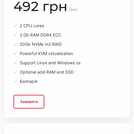
492 грн
/міс
2 CPU cores
2 Gb RAM DDR4 ECC
20Gb NVMe m2 RAID
Powerful KVM virtualization
Support Linux and Windows os
Optional add RAM and SSD
Болгарія
Замовити