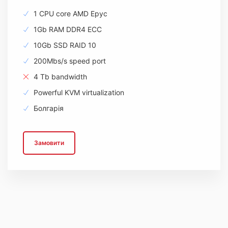
1 CPU core AMD Epyc
1Gb RAM DDR4 ECC
10Gb SSD RAID 10
200Mbs/s speed port
4 Tb bandwidth
Powerful KVM virtualization
Болгарія
Замовити