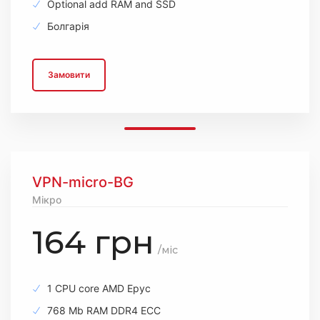
Optional add RAM and SSD
Болгарія
Замовити
VPN-micro-BG
Мікро
164 грн
/міс
1 CPU core AMD Epyc
768 Mb RAM DDR4 ECC